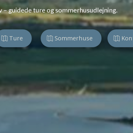
hav – guidede ture og sommerhusudlejning.
Ture
Sommerhuse
Kon