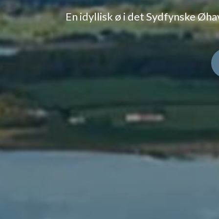
En idyllisk ø i det Sydfynske Ø