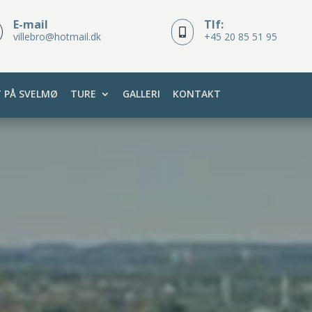
E-mail
Tlf:

villebro@hotmail.dk
+45 20 85 51 95
T PÅ SVELMØ
TURE
GALLERI
KONTAKT