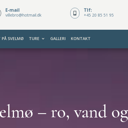
E-mail
Tlf:

villebro@hotmail.dk
+45 20 85 51 95
T PÅ SVELMØ
TURE
GALLERI
KONTAKT
velmø – ro, vand og